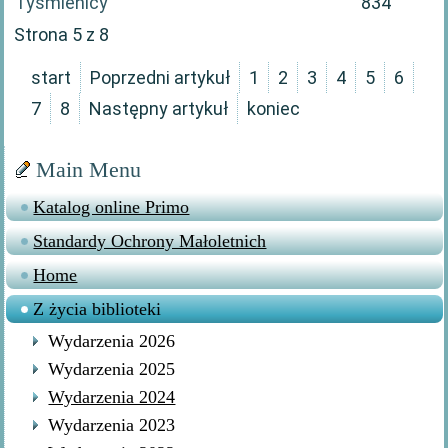
Tyśmienicy
834
Strona 5 z 8
start
Poprzedni artykuł
1
2
3
4
5
6
7
8
Następny artykuł
koniec
Main Menu
Katalog online Primo
Standardy Ochrony Małoletnich
Home
Z życia biblioteki
Wydarzenia 2026
Wydarzenia 2025
Wydarzenia 2024
Wydarzenia 2023