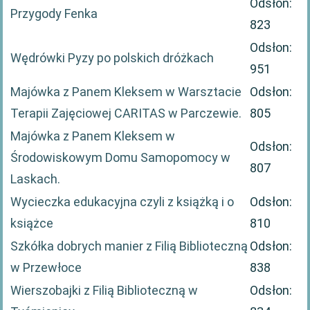
Odsłon:
Przygody Fenka
823
Odsłon:
Wędrówki Pyzy po polskich dróżkach
951
Majówka z Panem Kleksem w Warsztacie
Odsłon:
Terapii Zajęciowej CARITAS w Parczewie.
805
Majówka z Panem Kleksem w
Odsłon:
Środowiskowym Domu Samopomocy w
807
Laskach.
Wycieczka edukacyjna czyli z książką i o
Odsłon:
książce
810
Szkółka dobrych manier z Filią Biblioteczną
Odsłon:
w Przewłoce
838
Wierszobajki z Filią Biblioteczną w
Odsłon: