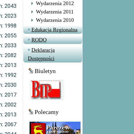
Wydarzenia 2012
n: 2043
Wydarzenia 2011
n: 2023
Wydarzenia 2010
n: 1998
Edukacja Regionalna
n: 2055
RODO
n: 2033
Deklaracja
n: 2082
Dostępności
n: 2013
Biuletyn
n: 1992
n: 2030
n: 2017
n: 2002
Polecamy
n: 2013
n: 2067