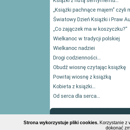
Książki z nutą sentymentu…
,,Książki pachnące majem" czyli 
Światowy Dzień Książki i Praw A
,,Co zajączek ma w koszyczku?''
Wielkanoc w tradycji polskiej
Wielkanoc nadziei
Drogi codzienności...
Obudź wiosnę czytając książkę
Powitaj wiosnę z książką
Kobieta z książki...
Od serca dla serca...
Miejsko-Gm
Strona wykorzystuje pliki cookies.
Korzystanie z 
dokonać zm