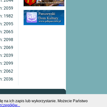
n: 2044
n: 2059
n: 1982
n: 2095
n: 2065
n: 2098
n: 2069
n: 2039
n: 2099
n: 2062
n: 2036
833 551 244
ę na ich zapis lub wykorzystanie. Możecie Państwo
zczegółów...