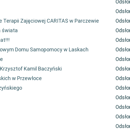
Odsło
Odsło
 Terapii Zajęciowej CARITAS w Parczewie
Odsło
a świata
Odsło
t!!!
Odsło
skowym Domu Samopomocy w Laskach
Odsło
ce
Odsło
Krzysztof Kamil Baczyński
Odsło
skich w Przewłoce
Odsło
zyńskiego
Odsło
Odsło
Odsło
Odsło
Odsło