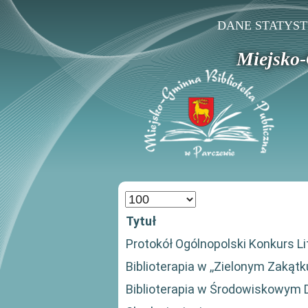
DANE STATYS
Miejsko-
Pokaż
#
Tytuł
Protokół Ogólnopolski Konkurs Li
Biblioterapia w ,,Zielonym Zakąt
Biblioterapia w Środowiskowy