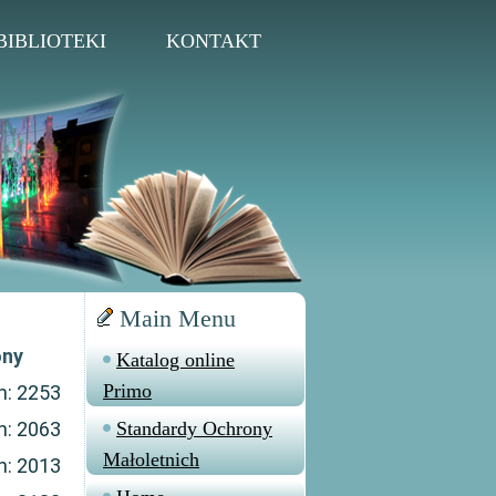
BIBLIOTEKI
KONTAKT
Main Menu
ony
Katalog online
Primo
n: 2253
n: 2063
Standardy Ochrony
Małoletnich
n: 2013