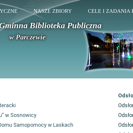
TYCZNE
NASZE ZBIORY
CELE I ZADANIA 
Gminna Biblioteka Publiczna
w Parczewie
Odsł
teracki
Odsło
ku” w Sosnowicy
Odsło
m Domu Samopomocy w Laskach
Odsło