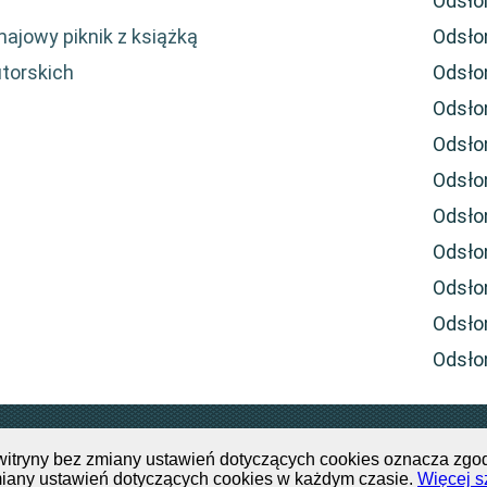
Odsło
majowy piknik z książką
Odsło
utorskich
Odsło
Odsło
Odsło
Odsło
Odsło
Odsło
Odsło
Odsło
Odsło
inna Biblioteka Publiczna w Parczewie,ul. 11 Listopada 62, tel: +48 
witryny bez zmiany ustawień dotyczących cookies oznacza zgod
iany ustawień dotyczących cookies w każdym czasie.
Więcej s