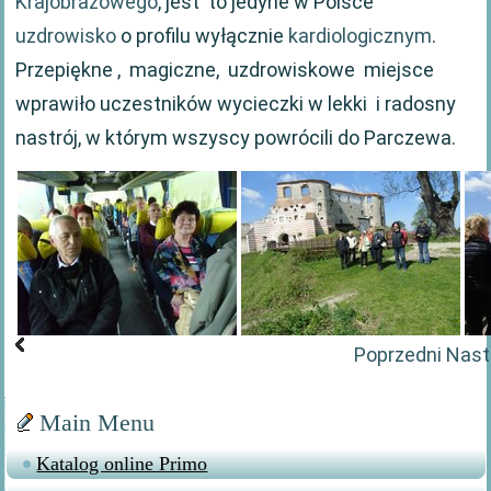
Krajobrazowego
, jest to jedyne w Polsce
uzdrowisko
o profilu wyłącznie
kardiologicznym
.
Przepiękne , magiczne, uzdrowiskowe miejsce
wprawiło uczestników wycieczki w lekki i radosny
nastrój, w którym wszyscy powrócili do Parczewa.
Poprzedni
Nast
Main Menu
Katalog online Primo