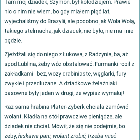
Tam mój dziadek, Szymon, był kołodziejem. Prawie
nic o nim nie wiem, bo gdy miałem pięć lat,
wyjechaliśmy do Brazylii, ale podobno jak Wola Wolą,
takiego stelmacha, jak dziadek, nie było, nie ma i nie
będzie.
Zjeżdżali się do niego z Łukowa, z Radzynia, ba, aż
spod Lublina, żeby wóz obstalować. Furmanki robił z
zakładkami i bez, wozy drabiniaste, węglarki, fury
zwykłe i przedłużane. A dziadkowe żelaźniaki
pasowne były jeden w drugi, że wypisz wymaluj!
Raz sama hrabina Plater-Zyberk chciała zamówić
wolant. Kładła na stół prawdziwe pieniądze, ale
dziadek nie chciał. Mówił, że się nie podejmie, bo
żeby,
łaskawa pani, wolant zrobić, trzeba mieć