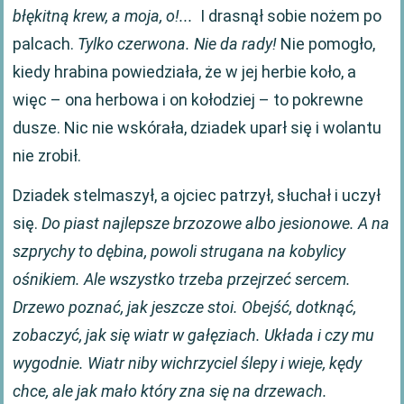
błękitną krew, a moja, o!...
I drasnął sobie nożem po
palcach.
Tylko czerwona. Nie da rady!
Nie pomogło,
kiedy hrabina powiedziała, że w jej herbie koło, a
więc – ona herbowa i on kołodziej – to pokrewne
dusze. Nic nie wskórała, dziadek uparł się i wolantu
nie zrobił.
Dziadek stelmaszył, a ojciec patrzył, słuchał i uczył
się.
Do piast najlepsze brzozowe albo jesionowe. A na
szprychy to dębina, powoli strugana na kobylicy
ośnikiem. Ale wszystko trzeba przejrzeć sercem.
Drzewo poznać, jak jeszcze stoi. Obejść, dotknąć,
zobaczyć, jak się wiatr w gałęziach. Układa i czy mu
wygodnie. Wiatr niby wichrzyciel ślepy i wieje, kędy
chce, ale jak mało który zna się na drzewach.