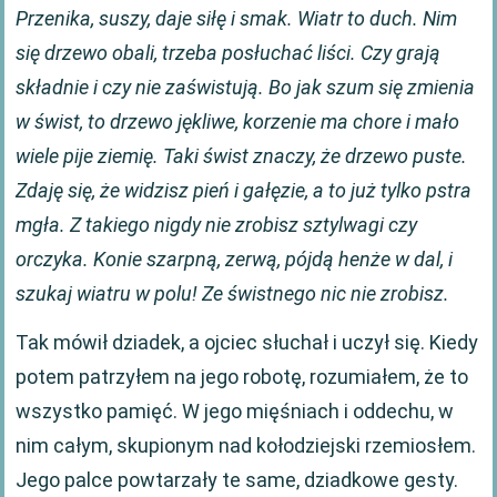
Przenika, suszy, daje siłę i smak. Wiatr to duch. Nim
się drzewo obali, trzeba posłuchać liści. Czy grają
składnie i czy nie zaświstują. Bo jak szum się zmienia
w świst, to drzewo jękliwe, korzenie ma chore i mało
wiele pije ziemię. Taki świst znaczy, że drzewo puste.
Zdaję się, że widzisz pień i gałęzie, a to już tylko pstra
mgła. Z takiego nigdy nie zrobisz sztylwagi czy
orczyka. Konie szarpną, zerwą, pójdą henże w dal, i
szukaj wiatru w polu! Ze świstnego nic nie zrobisz.
Tak mówił dziadek, a ojciec słuchał i uczył się. Kiedy
potem patrzyłem na jego robotę, rozumiałem, że to
wszystko pamięć. W jego mięśniach i oddechu, w
nim całym, skupionym nad kołodziejski rzemiosłem.
Jego palce powtarzały te same, dziadkowe gesty.