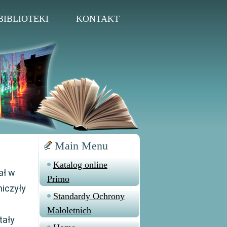
BIBLIOTEKI
KONTAKT
Main Menu
Katalog online
ał w
Primo
niczyły
Standardy Ochrony
Małoletnich
tały