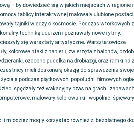
aukową – by dowiedzieć się w jakich miejscach w regioni
pomocy tablicy interaktywnej malowały ulubione postaci
nawały tajniki wiedzy o kosmosie. Podczas wtorkowych 
onaliły technikę uderzeń i poznawały nowe rytmy.
ieszyły się warsztaty artystyczne. Warsztatowicze
ły, kolorowe ptaki z papieru, zwierzęta z balonów, ozdob
ydzieranki, ozdobne pudełka na drobiazgi, oraz ramki na z
czestnicy mieli doskonałą okazję do sprawdzenia swoje
 życia a podczas piątkowych popołudni filmowych oglą
. Dzieci spędzały też wakacyjny czas na grach i zabawach
y komputerowe, malowały kolorowanki i wspólnie śpiewał
eci i młodzież mogły korzystać również z bezpłatnego d