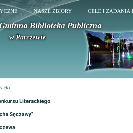
TYCZNE
NASZE ZBIORY
CELE I ZADANIA 
Gminna Biblioteka Publiczna
w Parczewie
racki
onkursu Literackiego
cha Sęczawy”
rczewa