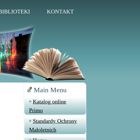
BIBLIOTEKI
KONTAKT
Main Menu
Katalog online
Primo
Standardy Ochrony
Małoletnich