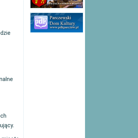
dzie
nalne
ach
ujący.