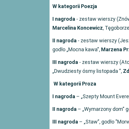
W kategorii Poezja
I nagroda
- zestaw wierszy (Znów
Marcelina Koncewicz
, Tęgoborz
II nagroda
- zestaw wierszy (Jesz
godło „Mocna kawa”,
Marzena Pr
III nagroda
- zestaw wierszy (At
„Dwudziesty ósmy listopada ”,
Zd
W kategorii Proza
I nagroda
– „Szepty Mount Evere
II nagroda
– „Wymarzony dom” go
III nagroda
– „Staw”, godło "Mor