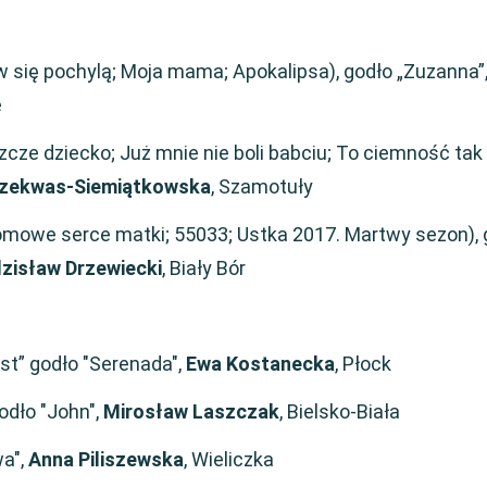
 się pochylą; Moja mama; Apokalipsa), godło „Zuzanna”
e
cze dziecko; Już mnie nie boli babciu; To ciemność tak 
zekwas-Siemiątkowska
, Szamotuły
omowe serce matki; 55033; Ustka 2017. Martwy sezon), 
zisław Drzewiecki
, Biały Bór
st” godło "Serenada",
Ewa Kostanecka
, Płock
dło "John",
Mirosław Laszczak
, Bielsko-Biała
wa",
Anna Piliszewska
, Wieliczka