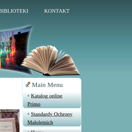
BIBLIOTEKI
KONTAKT
Main Menu
Katalog online
Primo
Standardy Ochrony
Małoletnich