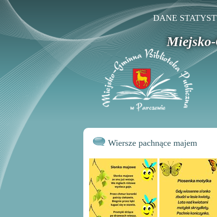
DANE STATYS
Miejsko-
Wiersze pachnące majem