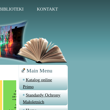
BIBLIOTEKI
KONTAKT
Main Menu
Katalog online
Primo
Standardy Ochrony
Małoletnich