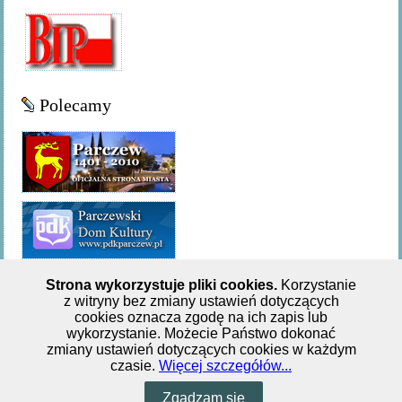
Polecamy
Strona wykorzystuje pliki cookies.
Korzystanie
z witryny bez zmiany ustawień dotyczących
Miejsko-Gminna Biblioteka Publiczna w Parczewie,ul. 11
cookies oznacza zgodę na ich zapis lub
wykorzystanie. Możecie Państwo dokonać
Listopada 62, tel: +48 833 551 244
zmiany ustawień dotyczących cookies w każdym
czasie.
Więcej szczegółów...
Zgadzam się
Joomla template
created with Artisteer by
MontZbi
.