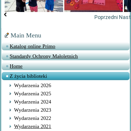
Poprzedni
Nast
Main Menu
Katalog online Primo
Standardy Ochrony Małoletnich
Home
Z życia biblioteki
Wydarzenia 2026
Wydarzenia 2025
Wydarzenia 2024
Wydarzenia 2023
Wydarzenia 2022
Wydarzenia 2021