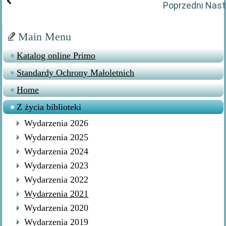
Poprzedni
Nast
Main Menu
Katalog online Primo
Standardy Ochrony Małoletnich
Home
Z życia biblioteki
Wydarzenia 2026
Wydarzenia 2025
Wydarzenia 2024
Wydarzenia 2023
Wydarzenia 2022
Wydarzenia 2021
Wydarzenia 2020
Wydarzenia 2019