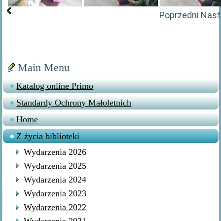
Poprzedni
Nast
Main Menu
Katalog online Primo
Standardy Ochrony Małoletnich
Home
Z życia biblioteki
Wydarzenia 2026
Wydarzenia 2025
Wydarzenia 2024
Wydarzenia 2023
Wydarzenia 2022