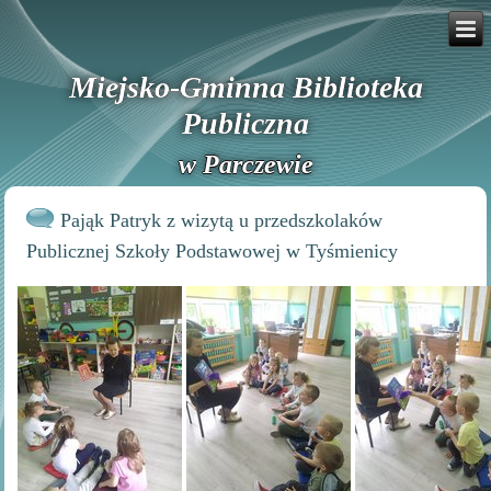
Miejsko-Gminna Biblioteka
Publiczna
w Parczewie
Pająk Patryk z wizytą u przedszkolaków
Publicznej Szkoły Podstawowej w Tyśmienicy