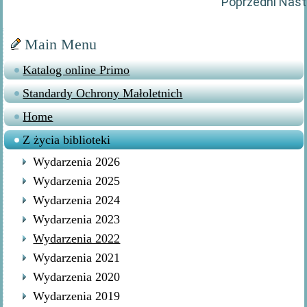
Poprzedni
Nast
Main Menu
Katalog online Primo
Standardy Ochrony Małoletnich
Home
Z życia biblioteki
Wydarzenia 2026
Wydarzenia 2025
Wydarzenia 2024
Wydarzenia 2023
Wydarzenia 2022
Wydarzenia 2021
Wydarzenia 2020
Wydarzenia 2019