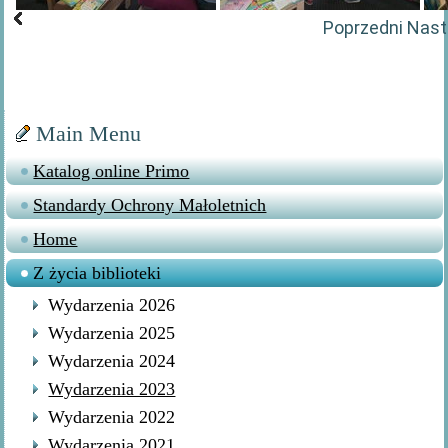
Poprzedni
Nast
Main Menu
Katalog online Primo
Standardy Ochrony Małoletnich
Home
Z życia biblioteki
Wydarzenia 2026
Wydarzenia 2025
Wydarzenia 2024
Wydarzenia 2023
Wydarzenia 2022
Wydarzenia 2021