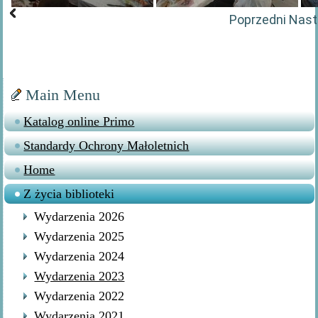
Poprzedni
Nast
Main Menu
Katalog online Primo
Standardy Ochrony Małoletnich
Home
Z życia biblioteki
Wydarzenia 2026
Wydarzenia 2025
Wydarzenia 2024
Wydarzenia 2023
Wydarzenia 2022
Wydarzenia 2021